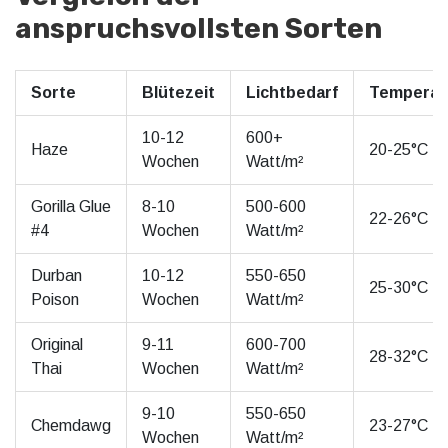
anspruchsvollsten Sorten
Sorte
Blütezeit
Lichtbedarf
Temperat
10-12
600+
Haze
20-25°C
Wochen
Watt/m²
Gorilla Glue
8-10
500-600
22-26°C
#4
Wochen
Watt/m²
Durban
10-12
550-650
25-30°C
Poison
Wochen
Watt/m²
Original
9-11
600-700
28-32°C
Thai
Wochen
Watt/m²
9-10
550-650
Chemdawg
23-27°C
Wochen
Watt/m²