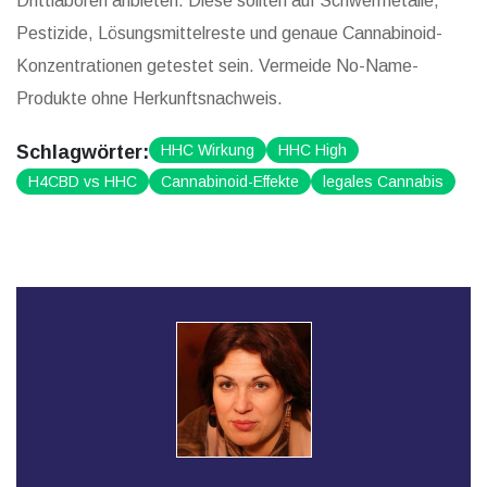
Drittlaboren anbieten. Diese sollten auf Schwermetalle,
Pestizide, Lösungsmittelreste und genaue Cannabinoid-
Konzentrationen getestet sein. Vermeide No-Name-
Produkte ohne Herkunftsnachweis.
Schlagwörter:
HHC Wirkung
HHC High
H4CBD vs HHC
Cannabinoid-Effekte
legales Cannabis