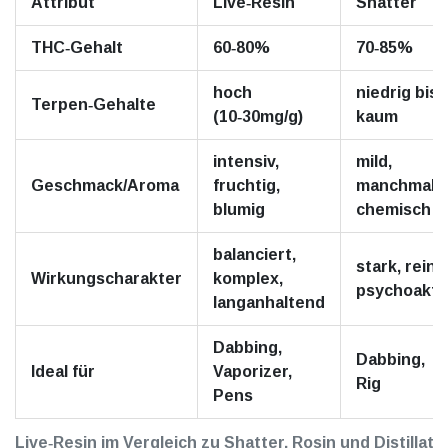
Attribut
Live‑Resin
Shatter
THC‑Gehalt
60‑80%
70‑85%
hoch
niedrig bis
Terpen‑Gehalte
(10‑30mg/g)
kaum
intensiv,
mild,
Geschmack/Aroma
fruchtig,
manchmal
blumig
chemisch
balanciert,
stark, rein
Wirkungscharakter
komplex,
psychoakti
langanhaltend
Dabbing,
Dabbing,
Ideal für
Vaporizer,
Rig
Pens
Live‑Resin im Vergleich zu Shatter, Rosin und Distillat