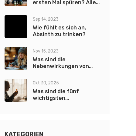
ersten Mal spüren? Alles,
was du wissen musst
Sep 14, 2023
Wie fühlt es sich an,
Absinth zu trinken?
Nov 15, 2023
Was sind die
Nebenwirkungen von
CBN?
Okt 30, 2025
Was sind die fünf
wichtigsten
psychiatrischen
Medikamente?
KATEGORIEN