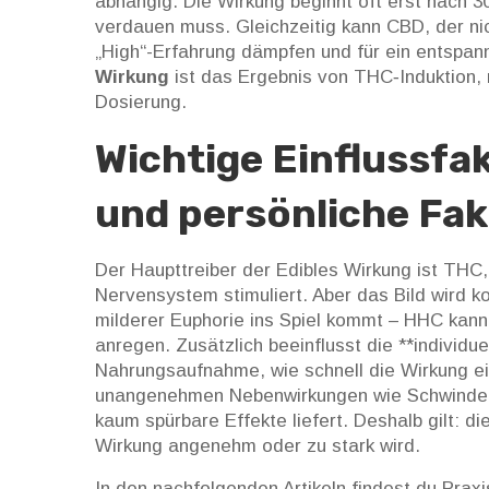
abhängig. Die Wirkung beginnt oft erst nach 3
verdauen muss. Gleichzeitig kann
CBD
,
der ni
„High“-Erfahrung dämpfen und für ein entspan
Wirkung
ist das Ergebnis von THC‑Induktion, 
Dosierung.
Wichtige Einflussfa
und persönliche Fa
Der Haupttreiber der Edibles Wirkung ist
THC
Nervensystem stimuliert
. Aber das Bild wird 
milderer Euphorie
ins Spiel kommt – HHC kann
anregen. Zusätzlich beeinflusst die **individu
Nahrungsaufnahme, wie schnell die Wirkung ein
unangenehmen Nebenwirkungen wie Schwindel o
kaum spürbare Effekte liefert. Deshalb gilt: d
Wirkung angenehm oder zu stark wird.
In den nachfolgenden Artikeln findest du Pra