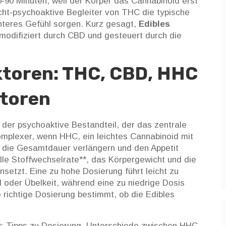
0‑90 Minuten, weil der Körper das Cannabinoid erst
cht‑psychoaktive Begleiter von THC
die typische
nteres Gefühl sorgen. Kurz gesagt,
Edibles
modifiziert durch CBD und gesteuert durch die
ktoren: THC, CBD, HHC
ktoren
,
der psychoaktive Bestandteil, der das zentrale
komplexer, wenn
HHC
,
ein leichtes Cannabinoid mit
 die Gesamtdauer verlängern und den Appetit
elle Stoffwechselrate**, das Körpergewicht und die
setzt. Eine zu hohe Dosierung führt leicht zu
der Übelkeit, während eine zu niedrige Dosis
ie richtige Dosierung bestimmt, ob die Edibles
xis‑Tipps zu Dosierung, Unterschiede zwischen HHC‑