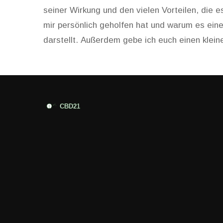
seiner Wirkung und den vielen Vorteilen, die e
mir persönlich geholfen hat und warum es eine
darstellt. Außerdem gebe ich euch einen kleine
HHC bieten kann. Bleibt dran, wenn ihr mehr ü