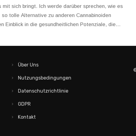
s mit sich bringt. Ich werde darüber sprechen, wie es
 so tolle Alternative zu anderen Cannabinoiden
n Einblick in die gesundheitlichen Potenziale, die
ber dieses faszinierende Thema erfahren wollt!
Über Uns
©
Nutzungsbedingungen
Datenschutzrichtlinie
GDPR
Kontakt