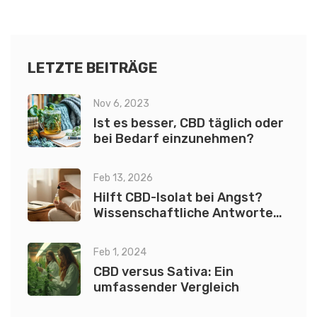
getestet und ausgewählt. Von Dabbing-Rigs bis hin zu
spezialisierten Verdampfern, erfahrt ihr alles über die Vor-
und Nachteile jedes Geräts. Also, ob ihr neu in der Welt des
Shatter-Rauchens seid oder einfach nur euer Setup
LETZTE BEITRÄGE
aufrüsten wollt, lasst mich euch dabei helfen, die beste
Nov 6, 2023
Wahl zu treffen.
Ist es besser, CBD täglich oder
bei Bedarf einzunehmen?
Feb 13, 2026
Hilft CBD-Isolat bei Angst?
Wissenschaftliche Antworten
auf die häufigsten Fragen
Feb 1, 2024
CBD versus Sativa: Ein
umfassender Vergleich