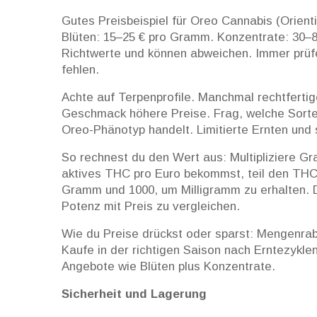
Gutes Preisbeispiel für Oreo Cannabis (Orien
Blüten: 15–25 € pro Gramm. Konzentrate: 30–8
Richtwerte und können abweichen. Immer prüfe
fehlen.
Achte auf Terpenprofile. Manchmal rechtferti
Geschmack höhere Preise. Frag, welche Sorte 
Oreo-Phänotyp handelt. Limitierte Ernten und s
So rechnest du den Wert aus: Multipliziere Gr
aktives THC pro Euro bekommst, teil den THC-G
Gramm und 1000, um Milligramm zu erhalten. Da
Potenz mit Preis zu vergleichen.
Wie du Preise drückst oder sparst: Mengenra
Kaufe in der richtigen Saison nach Erntezykle
Angebote wie Blüten plus Konzentrate.
Sicherheit und Lagerung