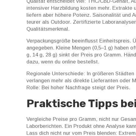
Qualität entscheidet viel: THC/CBD-Gehalt, A
intensiver Harzbildung kosten mehr. Extrakte 
liefern aber höhere Potenz. Saisonalität und A
teurer als Outdoor. Zertifizierte Laboranalyse
Qualitätsmerkmal.
Verpackungsgröße beeinflusst Einheitspreis. 
angegeben. Kleine Mengen (0,5–1 g) haben of
g, 14 g, 28 g) sinkt der Preis pro Gramm. Hä
dazu, wenn du online bestellst.
Regionale Unterschiede: In größeren Städten 
verlangen mehr als direkte Lieferanten oder M
Rolle: Bei hoher Nachfrage steigt der Preis.
Praktische Tipps be
Vergleiche Preise pro Gramm, nicht nur Gesam
Laborberichten. Ein Produkt ohne Analyse kan
Lass dich nicht nur vom Preis blenden: Extrem