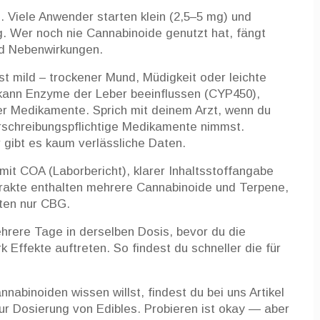
. Viele Anwender starten klein (2,5–5 mg) und
. Wer noch nie Cannabinoide genutzt hat, fängt
nd Nebenwirkungen.
t mild – trockener Mund, Müdigkeit oder leichte
ann Enzyme der Leber beeinflussen (CYP450),
er Medikamente. Sprich mit deinem Arzt, wenn du
rschreibungspflichtige Medikamente nimmst.
r gibt es kaum verlässliche Daten.
mit COA (Laborbericht), klarer Inhaltsstoffangabe
trakte enthalten mehrere Cannabinoide und Terpene,
lten nur CBG.
ehrere Tage in derselben Dosis, bevor du die
 Effekte auftreten. So findest du schneller die für
binoiden wissen willst, findest du bei uns Artikel
r Dosierung von Edibles. Probieren ist okay — aber