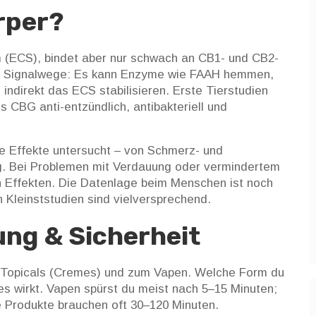
rper?
 (ECS), bindet aber nur schwach an CB1- und CB2-
re Signalwege: Es kann Enzyme wie FAAH hemmen,
indirekt das ECS stabilisieren. Erste Tierstudien
 CBG anti-entzündlich, antibakteriell und
ne Effekte untersucht – von Schmerz- und
ng. Bei Problemen mit Verdauung oder vermindertem
n Effekten. Die Datenlage beim Menschen ist noch
n Kleinststudien sind vielversprechend.
ng & Sicherheit
, Topicals (Cremes) und zum Vapen. Welche Form du
 es wirkt. Vapen spürst du meist nach 5–15 Minuten;
e Produkte brauchen oft 30–120 Minuten.