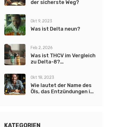
der sicherste Weg?
Okt 9, 2023
Was ist Delta neun?
Feb 2, 2026
Was ist THCV im Vergleich
zu Delta-8?
Unterschiede, Wirkungen
und Anwendungen
Okt 18, 2023
Wie lautet der Name des
Öls, das Entzündungen in
den Gelenken aufgrund
von Arthritis reduziert?
KATEGORIEN