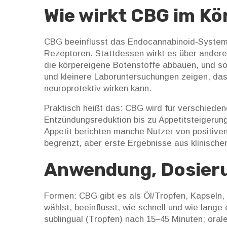
Wie wirkt CBG im Kö
CBG beeinflusst das Endocannabinoid-System
Rezeptoren. Stattdessen wirkt es über ande
die körpereigene Botenstoffe abbauen, und so 
und kleinere Laboruntersuchungen zeigen, dass
neuroprotektiv wirken kann.
Praktisch heißt das: CBG wird für verschiede
Entzündungsreduktion bis zu Appetitsteigeru
Appetit berichten manche Nutzer von positive
begrenzt, aber erste Ergebnisse aus klinische
Anwendung, Dosieru
Formen: CBG gibt es als Öl/Tropfen, Kapseln
wählst, beeinflusst, wie schnell und wie lange
sublingual (Tropfen) nach 15–45 Minuten; oral