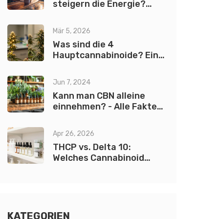
steigern die Energie?
Tipps und Empfehlungen
Mär 5, 2026
Was sind die 4
Hauptcannabinoide? Eine
klare Übersicht über THC,
CBD, CBG und CBN
Jun 7, 2024
Kann man CBN alleine
einnehmen? - Alle Fakten
und Tipps
Apr 26, 2026
THCP vs. Delta 10:
Welches Cannabinoid
passt zu dir?
KATEGORIEN