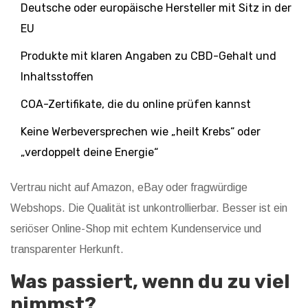
Deutsche oder europäische Hersteller mit Sitz in der
EU
Produkte mit klaren Angaben zu CBD-Gehalt und
Inhaltsstoffen
COA-Zertifikate, die du online prüfen kannst
Keine Werbeversprechen wie „heilt Krebs“ oder
„verdoppelt deine Energie“
Vertrau nicht auf Amazon, eBay oder fragwürdige
Webshops. Die Qualität ist unkontrollierbar. Besser ist ein
seriöser Online-Shop mit echtem Kundenservice und
transparenter Herkunft.
Was passiert, wenn du zu viel
nimmst?