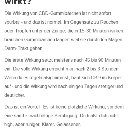
wirkt?
Die Wirkung von CBD-Gummibärchen ist nicht sofort
spürbar - und das ist normal. Im Gegensatz zu Rauchen
oder Tropfen unter der Zunge, die in 15-30 Minuten wirken,
brauchen Gummibärchen länger, weil sie durch den Magen-
Darm-Trakt gehen.
Die erste Wirkung setzt meistens nach 45 bis 90 Minuten
ein. Die volle Wirkung erreicht man nach 2 bis 3 Stunden.
Wenn du es regelmäßig nimmst, baut sich CBD im Körper
auf - und die Wirkung wird nach einigen Tagen stetiger und
deutlicher.
Das ist ein Vorteil: Es ist keine plötzliche Wirkung, sondern
eine sanfte, nachhaltige Beruhigung. Du fühlst dich nicht
high, aber ruhiger. Klarer. Gelassener.