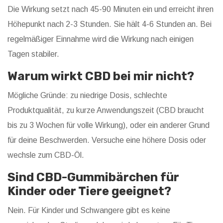
Die Wirkung setzt nach 45-90 Minuten ein und erreicht ihren
Höhepunkt nach 2-3 Stunden. Sie hält 4-6 Stunden an. Bei
regelmäßiger Einnahme wird die Wirkung nach einigen
Tagen stabiler.
Warum wirkt CBD bei mir nicht?
Mögliche Gründe: zu niedrige Dosis, schlechte
Produktqualität, zu kurze Anwendungszeit (CBD braucht
bis zu 3 Wochen für volle Wirkung), oder ein anderer Grund
für deine Beschwerden. Versuche eine höhere Dosis oder
wechsle zum CBD-Öl.
Sind CBD-Gummibärchen für
Kinder oder Tiere geeignet?
Nein. Für Kinder und Schwangere gibt es keine