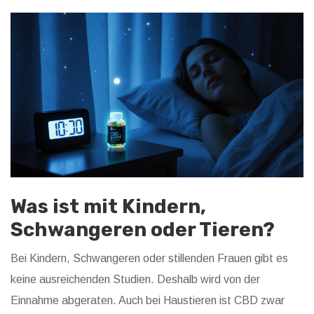
Was ist mit Kindern,
Schwangeren oder Tieren?
Bei Kindern, Schwangeren oder stillenden Frauen gibt es
keine ausreichenden Studien. Deshalb wird von der
Einnahme abgeraten. Auch bei Haustieren ist CBD zwar