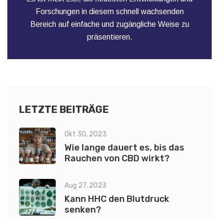
Forschungen in diesem schnell wachsenden
Bereich auf einfache und zugängliche Weise zu
präsentieren.
LETZTE BEITRÄGE
Okt 30, 2023
Wie lange dauert es, bis das
Rauchen von CBD wirkt?
Aug 27, 2023
Kann HHC den Blutdruck
senken?