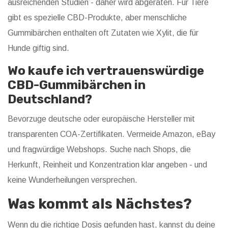
ausreichenden Studien - daher wird abgeraten. Für Tiere
gibt es spezielle CBD-Produkte, aber menschliche
Gummibärchen enthalten oft Zutaten wie Xylit, die für
Hunde giftig sind.
Wo kaufe ich vertrauenswürdige
CBD-Gummibärchen in
Deutschland?
Bevorzuge deutsche oder europäische Hersteller mit
transparenten COA-Zertifikaten. Vermeide Amazon, eBay
und fragwürdige Webshops. Suche nach Shops, die
Herkunft, Reinheit und Konzentration klar angeben - und
keine Wunderheilungen versprechen.
Was kommt als Nächstes?
Wenn du die richtige Dosis gefunden hast, kannst du deine