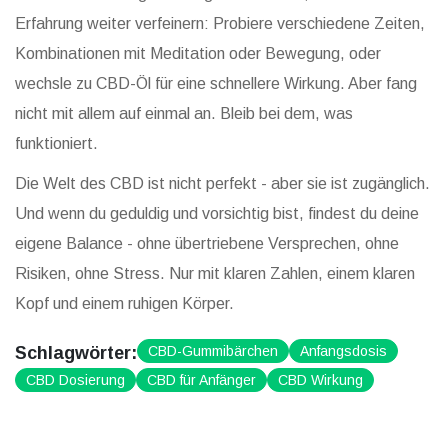
Erfahrung weiter verfeinern: Probiere verschiedene Zeiten,
Kombinationen mit Meditation oder Bewegung, oder
wechsle zu CBD-Öl für eine schnellere Wirkung. Aber fang
nicht mit allem auf einmal an. Bleib bei dem, was
funktioniert.
Die Welt des CBD ist nicht perfekt - aber sie ist zugänglich.
Und wenn du geduldig und vorsichtig bist, findest du deine
eigene Balance - ohne übertriebene Versprechen, ohne
Risiken, ohne Stress. Nur mit klaren Zahlen, einem klaren
Kopf und einem ruhigen Körper.
Schlagwörter:
CBD-Gummibärchen
Anfangsdosis
CBD Dosierung
CBD für Anfänger
CBD Wirkung