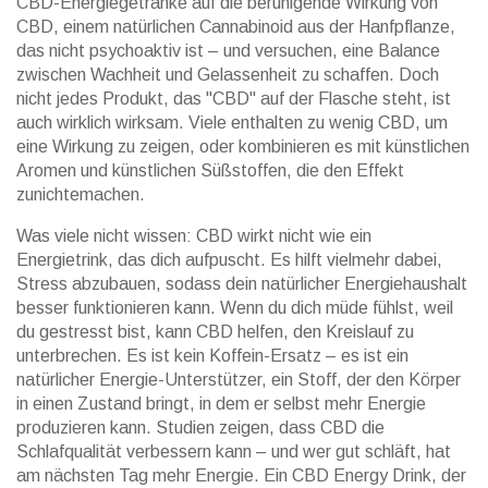
CBD-Energiegetränke auf die beruhigende Wirkung von
CBD
,
einem natürlichen Cannabinoid aus der Hanfpflanze,
das nicht psychoaktiv ist
– und versuchen, eine Balance
zwischen Wachheit und Gelassenheit zu schaffen. Doch
nicht jedes Produkt, das "CBD" auf der Flasche steht, ist
auch wirklich wirksam. Viele enthalten zu wenig CBD, um
eine Wirkung zu zeigen, oder kombinieren es mit künstlichen
Aromen und künstlichen Süßstoffen, die den Effekt
zunichtemachen.
Was viele nicht wissen: CBD wirkt nicht wie ein
Energietrink, das dich aufpuscht. Es hilft vielmehr dabei,
Stress abzubauen, sodass dein natürlicher Energiehaushalt
besser funktionieren kann. Wenn du dich müde fühlst, weil
du gestresst bist, kann CBD helfen, den Kreislauf zu
unterbrechen. Es ist kein Koffein-Ersatz – es ist ein
natürlicher Energie-Unterstützer
,
ein Stoff, der den Körper
in einen Zustand bringt, in dem er selbst mehr Energie
produzieren kann
. Studien zeigen, dass CBD die
Schlafqualität verbessern kann – und wer gut schläft, hat
am nächsten Tag mehr Energie. Ein CBD Energy Drink, der