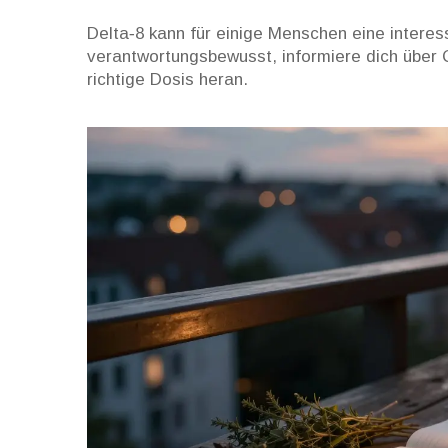
Delta‑8 kann für einige Menschen eine interess
verantwortungsbewusst, informiere dich über 
richtige Dosis heran.