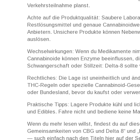
Verkehrsteilnahme planst.
Achte auf die Produktqualität: Saubere Labor
Restlösungsmittel und genaue Cannabinoidwer
Anbietern. Unsichere Produkte können Nebenw
auslösen.
Wechselwirkungen: Wenn du Medikamente nimms
Cannabinoide können Enzyme beeinflussen, di
Schwangerschaft oder Stillzeit: Delta‑8 sollt
Rechtliches: Die Lage ist uneinheitlich und ände
THC‑Regeln oder spezielle Cannabinoid‑Geset
oder Bundesland, bevor du kaufst oder verwe
Praktische Tipps: Lagere Produkte kühl und lic
und Edibles. Fahre nicht und bediene keine Masc
Wenn du mehr lesen willst, findest du auf dies
Gemeinsamkeiten von CBG und Delta 8“ und „H
— such einfach nach den Titeln hier auf der Se