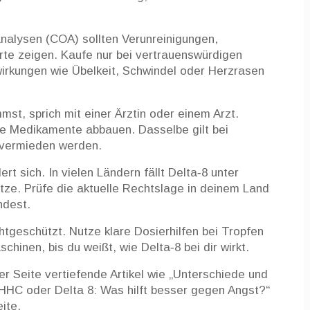
analysen (COA) sollten Verunreinigungen,
te zeigen. Kaufe nur bei vertrauenswürdigen
irkungen wie Übelkeit, Schwindel oder Herzrasen
t, sprich mit einer Ärztin oder einem Arzt.
e Medikamente abbauen. Dasselbe gilt bei
e vermieden werden.
rt sich. In vielen Ländern fällt Delta‑8 unter
ze. Prüfe die aktuelle Rechtslage in deinem Land
ndest.
htgeschützt. Nutze klare Dosierhilfen bei Tropfen
hinen, bis du weißt, wie Delta‑8 bei dir wirkt.
er Seite vertiefende Artikel wie „Unterschiede und
HC oder Delta 8: Was hilft besser gegen Angst?“
ite.