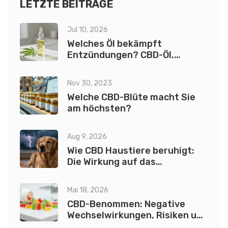
euch zu teilen!
LETZTE BEITRÄGE
Jul 10, 2026
Welches Öl bekämpft
Entzündungen? CBD-Öl,
Kurkuma & Co. im Vergleich
Nov 30, 2023
Welche CBD-Blüte macht Sie
am höchsten?
Aug 9, 2026
Wie CBD Haustiere beruhigt:
Die Wirkung auf das
Endocannabinoid-System
erklärt
Mai 18, 2026
CBD-Benommen: Negative
Wechselwirkungen, Risiken und
Sicherheitshinweise