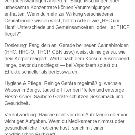
vertrauenswürdigen Anbietern. Billige Mischungen oder
unbekannte Konzentrate können Verunreinigungen
enthalten. Wenn du mehr zur Wirkung verschiedener
Cannabinoide wissen willst, helfen Artikel wie „HHC und
Hanf: Unterschiede und Gemeinsamkeiten“ oder „Ist THCP
illegal?"
Dosierung: Fang klein an. Gerade bei neuen Cannabinoiden
(HHC, HHC-O, THCP, CBN usw.) weißt du nie genau, wie
dein Körper reagiert. Warte nach dem Konsum ausreichend
lange, bevor du nachlegst — bei Vaporizern spürst du
Effekte schneller als bei Esswaren.
Hygiene & Pflege: Reinige Geräte regelmäßig, wechsle
Wasser in Bongs, tausche Filter bei Pfeifen und entsorge
Reste sicher. Saubere Geräte schützen Geschmack und
Gesundheit.
Verantwortung: Rauche nicht vor dem Autofahren oder vor
wichtigen Aufgaben. Wenn du Medikamente nimmst oder
gesundheitliche Probleme hast, sprich mit einer
medizinischen Fachkraft.