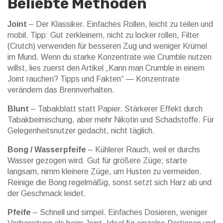
Beliebte Methoden
Joint
– Der Klassiker. Einfaches Rollen, leicht zu teilen und
mobil. Tipp: Gut zerkleinern, nicht zu locker rollen, Filter
(Crutch) verwenden für besseren Zug und weniger Krümel
im Mund. Wenn du starke Konzentrate wie Crumble nutzen
willst, lies zuerst den Artikel „Kann man Crumble in einem
Joint rauchen? Tipps und Fakten“ — Konzentrate
verändern das Brennverhalten.
Blunt
– Tabakblatt statt Papier. Stärkerer Effekt durch
Tabakbeimischung, aber mehr Nikotin und Schadstoffe. Für
Gelegenheitsnutzer gedacht, nicht täglich.
Bong / Wasserpfeife
– Kühlerer Rauch, weil er durchs
Wasser gezogen wird. Gut für größere Züge; starte
langsam, nimm kleinere Züge, um Husten zu vermeiden.
Reinige die Bong regelmäßig, sonst setzt sich Harz ab und
der Geschmack leidet.
Pfeife
– Schnell und simpel. Einfaches Dosieren, weniger