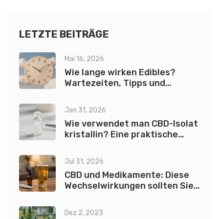
die Auswirkungen von H4CBD und HHC Vape detailliert
besprechen. Bleiben Sie dabei, um Ihr Wissen über
Cannabisprodukte zu erweitern und besser zu verstehen,
LETZTE BEITRÄGE
was sie einzigartig macht.
Mai 16, 2026
Wie lange wirken Edibles?
Wartezeiten, Tipps und
Sicherheit
Jan 31, 2026
Wie verwendet man CBD-Isolat
kristallin? Eine praktische
Anleitung
Jul 31, 2026
CBD und Medikamente: Diese
Wechselwirkungen sollten Sie
kennen
Dez 2, 2023