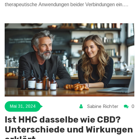
therapeutische Anwendungen beider Verbindungen ein.
Interessante Fakten und nützliche Tipps bieten wertvolle
Einblicke für ein tieferes Verständnis. Der Artikel richtet sich
an Leser, die mehr über die faszinierende Welt der
Cannabinoide erfahren möchten.
Sabine Richter
0
Mai 31, 2024
Ist HHC dasselbe wie CBD?
Unterschiede und Wirkungen