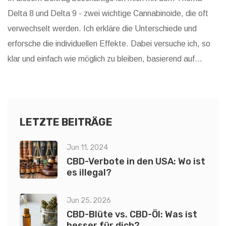
Delta 8 und Delta 9 - zwei wichtige Cannabinoide, die oft
verwechselt werden. Ich erkläre die Unterschiede und
erforsche die individuellen Effekte. Dabei versuche ich, so
klar und einfach wie möglich zu bleiben, basierend auf
meiner Erfahrung. Diese Erkenntnisse könnten für jeden,
der sich für Hanfprodukte interessiert, von Nutzen sein.
Bleiben Sie dran, um mehr zu erfahren!
LETZTE BEITRÄGE
Jun 11, 2024
CBD-Verbote in den USA: Wo ist
es illegal?
Jun 25, 2026
CBD-Blüte vs. CBD-Öl: Was ist
besser für dich?